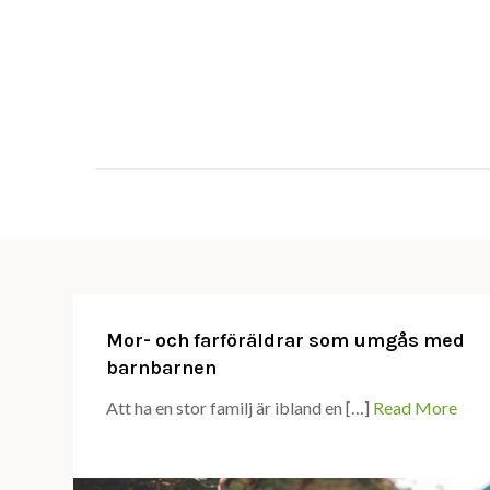
Skip
to
content
Mor- och farföräldrar som umgås med
barnbarnen
Att ha en stor familj är ibland en […]
Read More