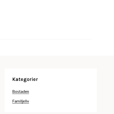
jeliv, familjesemester och bostaden
days.se
Kategorier
Bostaden
Familjeliv