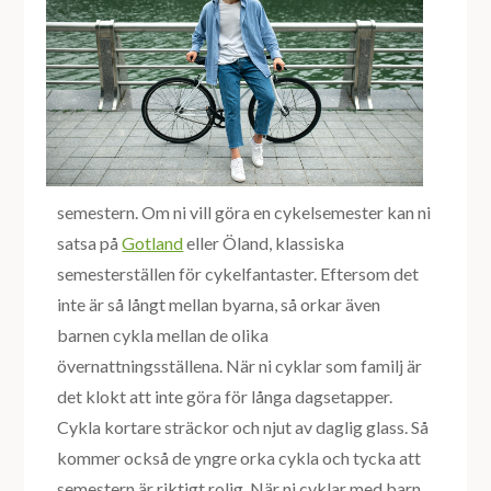
semestern. Om ni vill göra en cykelsemester kan ni
satsa på
Gotland
eller Öland, klassiska
semesterställen för cykelfantaster. Eftersom det
inte är så långt mellan byarna, så orkar även
barnen cykla mellan de olika
övernattningsställena. När ni cyklar som familj är
det klokt att inte göra för långa dagsetapper.
Cykla kortare sträckor och njut av daglig glass. Så
kommer också de yngre orka cykla och tycka att
semestern är riktigt rolig. När ni cyklar med barn