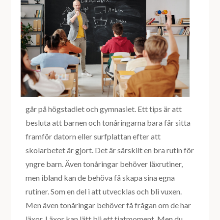
går på högstadiet och gymnasiet. Ett tips är att
besluta att barnen och tonåringarna bara får sitta
framför datorn eller surfplattan efter att
skolarbetet är gjort. Det är särskilt en bra rutin för
yngre barn. Även tonåringar behöver läxrutiner,
men ibland kan de behöva få skapa sina egna
rutiner. Som en del i att utvecklas och bli vuxen.
Men även tonåringar behöver få frågan om de har
läxor. Läxor kan lätt bli ett tjatmoment. Men du